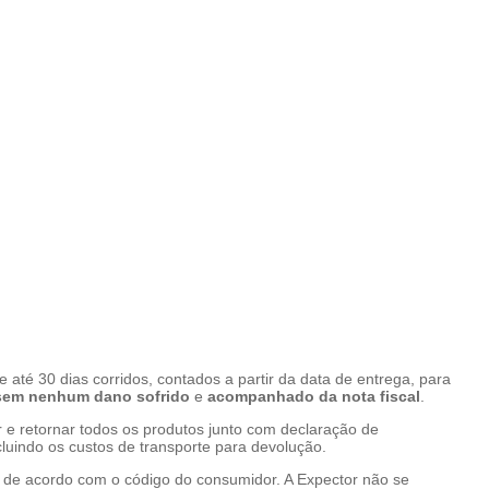
 e até 30 dias corridos, contados a partir da data de entrega, para
sem nenhum dano sofrido
e
acompanhado da nota fiscal
.
or e retornar todos os produtos junto com declaração de
cluindo os custos de transporte para devolução.
to, de acordo com o código do consumidor. A Expector não se