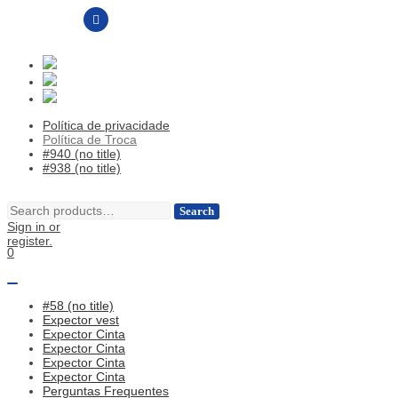
Política de privacidade
Política de Troca
#940 (no title)
#938 (no title)
Skip
Skip
to
to
Search
Search
navigation
content
for:
Sign in or
register.
0
#58 (no title)
Expector vest
Expector Cinta
Expector Cinta
Expector Cinta
Expector Cinta
Perguntas Frequentes