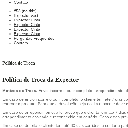
Contato
#58 (no title)
Expector vest
Expector Cinta
Expector Cinta
Expector Cinta
Expector Cinta
Perguntas Frequentes
Contato
Política de Troca
Política de Troca da Expector
Motivos de Troca:
Envio incorreto ou incompleto, arrependimento, d
Em caso de envio incorreto ou incompleto, o cliente tem até 7 dias cor
retornar o produto. Para que a devolução seja aceita o pacote deve 
Em caso de arrependimento, a lei prevê que o cliente tem até 7 dias 
arrependimento assinada e reconhecida em cartório. Caso estes pré-re
Em caso de defeito, o cliente tem até 30 dias corridos, a contar a p